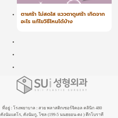
ตาเศร้า ไม่สดใส แววตาดูเศร้า เกิดจาก
อะไร แก้ไขวิธีไหนได้บ้าง
ที่อยู่ : โรงพยาบาล : สวย พลาสติกเซอร์จิคอล คลินิก 480
คังนัมแดโร, คังนัมกู, โซล (199-5 นนฮยอน-ดง ) ตึกโบราที