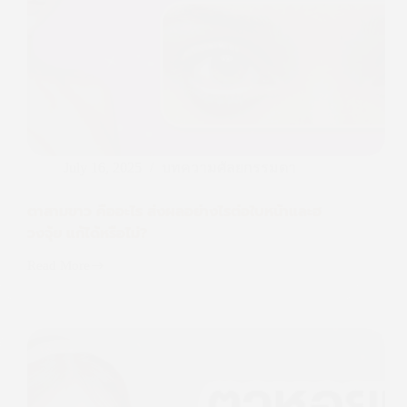
ที่
พบ
บ่อย
July 16, 2025
บทความศัลยกรรมตา
ตาสามขาว คืออะไร ส่งผลอย่างไรต่อใบหน้าและฮ
วงจุ้ย แก้ได้หรือไม่?
Read More
ตา
สาม
ขาว
คือ
อะไร
ส่ง
ผลอ