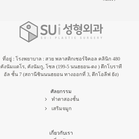
หอย
แครง
คือ
อะไร?
เกิด
จาก
สาเหตุ
อะไร?
ที่อยู่ : โรงพยาบาล : สวย พลาสติกเซอร์จิคอล คลินิก 480
สามารถ
คังนัมแดโร, คังนัมกู, โซล (199-5 นนฮยอน-ดง ) ตึกโบราที
แก้ไข
อัล ชั้น 7 (สถานีชินนนฮยอน ทางออกที่ 3, ตึกโอลีฟ ยัง)
ได้
อย่างไร?
ศัลยกรรม
ทำตาสองชั้น
เสริมจมูก
เกี่ยวกับเรา