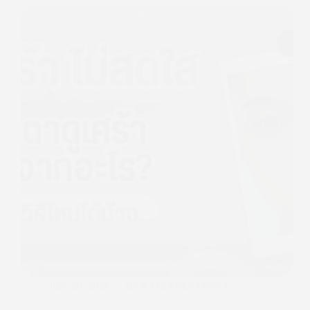
June 20, 2026
บทความศัลยกรรมตา