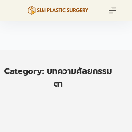
Skip
to
content
Category:
บทความศัลยกรรม
ตา