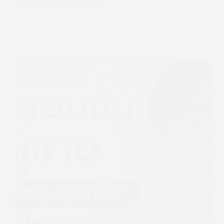
ลักษณะแบบไหนที่ต้องแก้?
Read More
กล้าม
เนื้อ
ตา
อ่อน
แรง
คือ
อะไร
แก้
ไข้
ได้
ไหม
ลักษณะ
แบบ
ไหน
ที่
ต้อง
แก้?