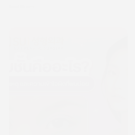
Read More
ลักษณะ
ตา
หงส์
คือ
อะไร
เป็น
แบบ
ไหน
รวม
เทคนิค
ศัลยกรรม
เกาหลี
ที่
นิยม