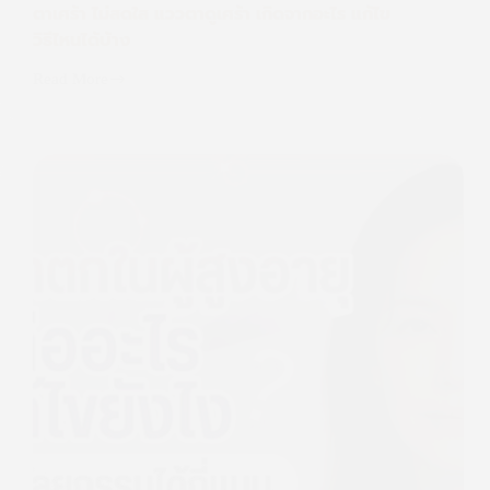
ตาเศร้า ไม่สดใส แววตาดูเศร้า เกิดจากอะไร แก้ไข
วิธีไหนได้บ้าง
Read More
ตา
เศร้า
ไม่
สดใส
แวว
ตา
ดู
เศร้า
เกิด
จาก
อะไร
แก้ไข
วิธี
ไหน
ได้
บ้าง