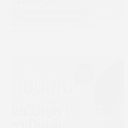
หนังตาเหี่ยว ตาดูแก่ แก้ยังไง? สาเหตุ วิธีทำ
ศัลยกรรมคืนความอ่อนเยาว์