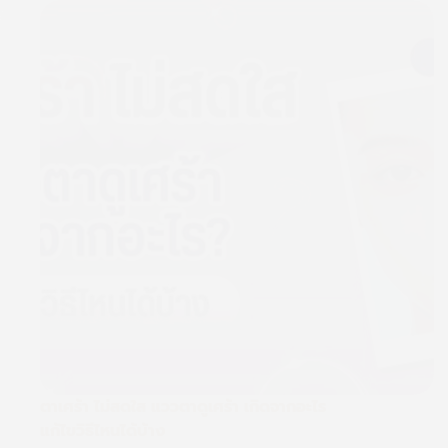
ตาเศร้า ไม่สดใส แววตาดูเศร้า เกิดจากอะไร
แก้ไขวิธีไหนได้บ้าง