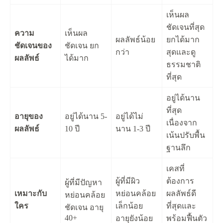
เห็นผล
ชัดเจนที่สุด
ความ
เห็นผล
ผลลัพธ์น้อย
ยกได้มาก
ชัดเจนของ
ชัดเจน ยก
กว่า
สุดและดู
ผลลัพธ์
ได้มาก
ธรรมชาติ
ที่สุด
อยู่ได้นาน
ที่สุด
อายุของ
อยู่ได้นาน 5-
อยู่ได้ไม่
เนื่องจาก
ผลลัพธ์
10 ปี
นาน 1-3 ปี
เน้นปรับพื้น
ฐานลึก
เคสที่
ผู้ที่มีผิว
ต้องการ
ผู้ที่มีปัญหา
เหมาะกับ
หย่อนคล้อย
ผลลัพธ์ดี
หย่อนคล้อย
ใคร
เล็กน้อย
ที่สุดและ
ชัดเจน อายุ
40+
อายุยังน้อย
พร้อมฟื้นตัว